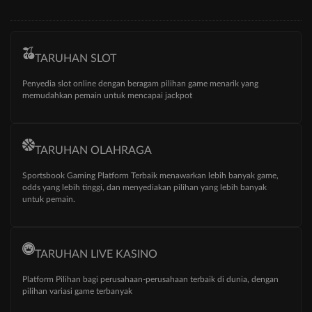
TARUHAN SLOT
Penyedia slot online dengan beragam pilihan game menarik yang
memudahkan pemain untuk mencapai jackpot
TARUHAN OLAHRAGA
Sportsbook Gaming Platform Terbaik menawarkan lebih banyak game,
odds yang lebih tinggi, dan menyediakan pilihan yang lebih banyak
untuk pemain.
TARUHAN LIVE KASINO
Platform Pilihan bagi perusahaan-perusahaan terbaik di dunia, dengan
pilihan variasi game terbanyak