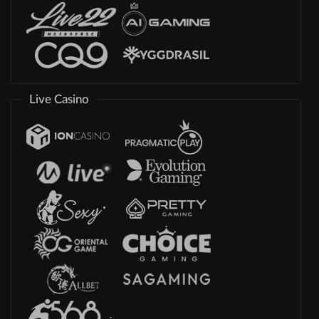
Live Casino