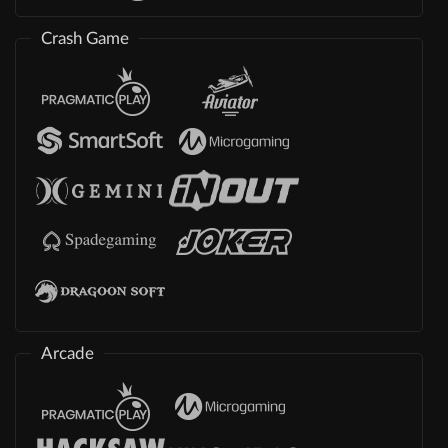
Crash Game
Arcade