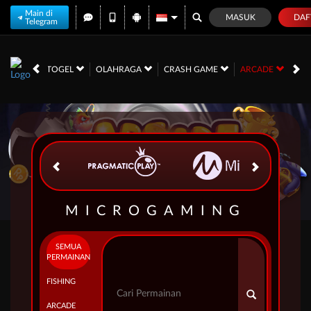
Main di
MASUK
DAF
Telegram
RACE
TOGEL
OLAHRAGA
CRASH GAME
ARCADE
PO
MICROGAMING
SEMUA
PERMAINAN
FISHING
ARCADE