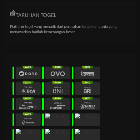
TARUHAN TOGEL
Platform togel yang menarik dari perusahan terbaik di dunia yang
menawarkan hadiah kemenangan besar