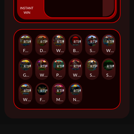
INSTANT
WIN
RTP
87%
RTP
83%
RTP
89%
RTP
89%
RTP
95%
RTP
83%
Fortune Fishing
Dice Pop
WD Golden Fuwa Fishing
Big Button Bash
SoccerX
WD FuWa Fishing
RTP
82%
RTP
95%
RTP
95%
RTP
80%
RTP
81%
RTP
97%
Golden Tyrant Fishing
WD King Kong Fishing
Plinko Pop
WD Nezha Fishing Legend
StrikerX
Soccer Striker
RTP
93%
RTP
93%
RTP
90%
RTP
84%
WD Gold Blast Fishing
Fruit Blast
Mine Pop
Nexus Golden Tyrant