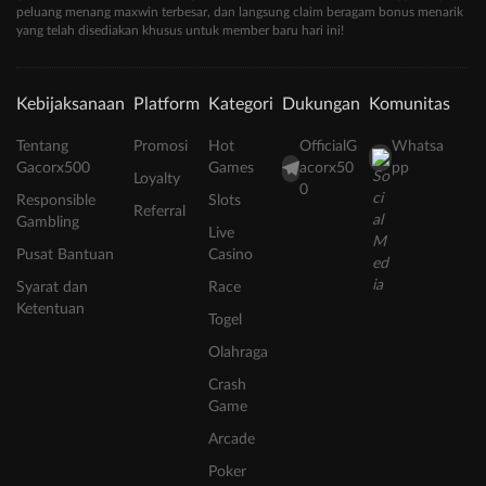
peluang menang maxwin terbesar, dan langsung claim beragam bonus menarik
yang telah disediakan khusus untuk member baru hari ini!
Kebijaksanaan
Platform
Kategori
Dukungan
Komunitas
Tentang
Promosi
Hot
OfficialG
Whatsa
Gacorx500
Games
acorx50
pp
Loyalty
0
Responsible
Slots
Referral
Gambling
Live
Pusat Bantuan
Casino
Syarat dan
Race
Ketentuan
Togel
Olahraga
Crash
Game
Arcade
Poker