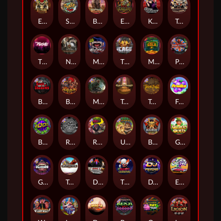
El Pasa Gunfight xNudge
Skate or Die
Buffalo Hunter
Evil Goblins xBomb
Karen Maneater
Tombstone No Mercy
The Rave
Nexus Tombstone RIP
Munchies
The Cage
Monkey's Gold xPays
Punk Rocker
Book Of Shadows
Barbarian Fury
Misery Mining
Tomb of Akhenaten
True kult
Fruits
Brick Snake 2000
Rock Bottom
Roadkill
Ugliest Catch
Bushido Way xNudge
Gaelic Gold
Gluttony
Tombstone
Devil's Crossroad
The Creepy Carnival
DJ Psycho
East Coast Vs West Coast