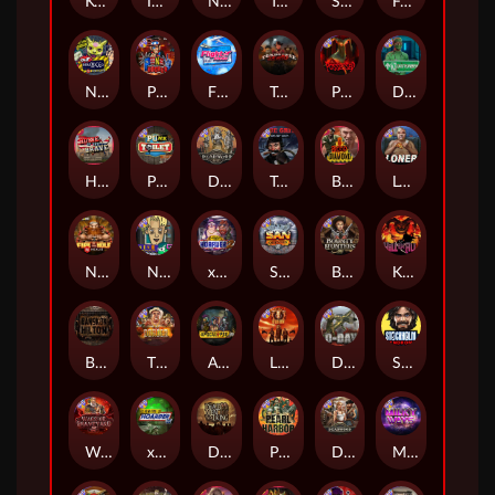
Kenneth Must Die
Infectious 5 xWays
Nexus Blood & Shadow
Tsar Wars
Serial
Folsom Prison
Nexus Outsourced
Punk Rocker 2
Flight Mode
Tombstone Slaughter
Possessed
Disturbed
Home of the Brave
Punk Toilet
Deadwood R.I.P
True Grit Redemption
Blood Diamond
Loner
Nexus Fire In The Hole xBomb
Nine To Five
xWays Hoarder 2
San Quentin xWays
Bounty Hunters xNudge®
Kill Em All
Bangkok Hilton
The Border
Apocalypse Super xNudge
Little Bighorn
D Day
Stockholm Syndrome
Warrior Graveyard xNudge
xWays Hoarder xSplit
Dead Men Walking
Pearl Harbor
Deadwood xNudge
Milky Ways