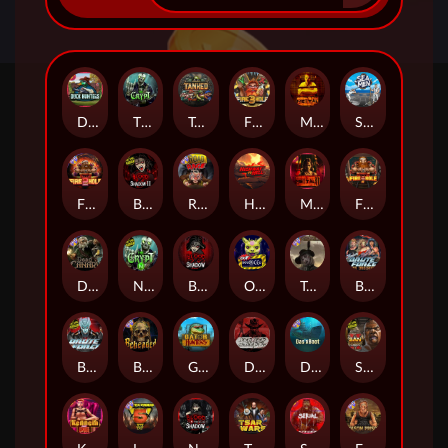
Duck Hunters
The Crypt
Tanked
Fire in the Hole 3
Mental
Seamen
Fire in the Hole 2
Blood & Shadow 2
Road Rage
Highway to Hell
Mental 2
Fire In The Hole xBomb
Dead Canary
Nexus The Crypt
Blood & Shadow
Outsourced
Tombstone RIP
Brute Force: Alien Onslaught
Brute Force
Beheaded
Gator Hunters
Dead, Dead, or Deader
Das xBoot
San Quentin 2: Death Row