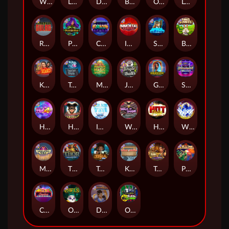
Whacked
Land of the Free
Dragon Tribe
Benji Killed in Vegas
Outsourced: Payday
Legion X
Remember Gulag
Poison Eve
Coins of Fortune
Immortal Fruits
Space Donkey
Bonus Bunnies
Kiss My Chainsaw
Tractor Beam
Mayan Magic Wildfire
Jingle Balls
Golden Genie And The Walking Wilds
Starstruck
Hot 4 Cash
Harlequin Carnival
Ice Ice Yeti
Walk of Shame
Hot Nudge
WiXX
Manhattan Goes Wild
Thor: Hammer Time
Tesla Jolt
Kitchen Drama: Sushi Mania
Tomb of Nefertiti
Pixies vs Pirates
Casino Win Spin
Owls
Dungeon Quest
Outsourced: Slash Game