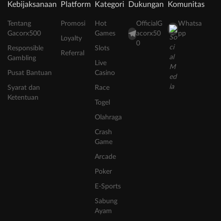
Kebijaksanaan
Platform
Kategori
Dukungan
Komunitas
Tentang
Promosi
Hot
OfficialG
Whatsa
Gacorx500
Games
acorx50
pp
Loyalty
0
Responsible
Slots
Referral
Gambling
Live
Pusat Bantuan
Casino
Syarat dan
Race
Ketentuan
Togel
Olahraga
Crash
Game
Arcade
Poker
E-Sports
Sabung
Ayam