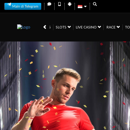
Main di Telegram
HOT GAMES
SLOTS
LIVE CASINO
RACE
T