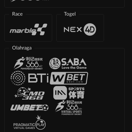
Race
Togel
Olahraga