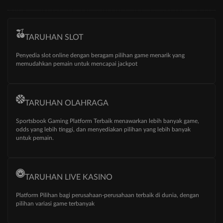
TARUHAN SLOT
Penyedia slot online dengan beragam pilihan game menarik yang
memudahkan pemain untuk mencapai jackpot
TARUHAN OLAHRAGA
Sportsbook Gaming Platform Terbaik menawarkan lebih banyak game,
odds yang lebih tinggi, dan menyediakan pilihan yang lebih banyak
untuk pemain.
TARUHAN LIVE KASINO
Platform Pilihan bagi perusahaan-perusahaan terbaik di dunia, dengan
pilihan variasi game terbanyak